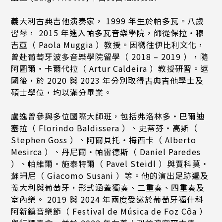
義大利古典吉他演奏家， 1999 年生於帕多瓦。八歲
習琴， 2015 年進入帕多瓦音樂學院，師從保拉・穆
吉亞（ Paola Muggia ）教授。因嚮往伊比利文化，
曾赴葡萄牙波多音樂學院留學（ 2018 – 2019 ），隨
阿圖爾・卡爾代拉（ Artur Caldeira ）教授研習。返
國後，於 2020 與 2023 年分別取得古典吉他學士及
碩士學位，均以滿分畢業。
盧逸曾參與多位國際大師班，包括弗洛林多・巴爾迪
塞拉（ Florindo Baldissera ）、史蒂芬・高斯（
Stephen Goss ）、阿爾貝托・梅西卡（ Alberto
Mesirca ）、丹尼爾・帕雷德斯（ Daniel Paredes
）、帕維爾・施泰特爾（ Pavel Steidl ）與賈科莫・
蘇珊尼（ Giacomo Susani ）等。他的演出足跡遍及
義大利與葡萄牙，形式涵蓋獨奏、二重奏、四重奏及
室內樂。 2019 與 2024 年兩度受邀於葡萄牙福什科
阿新鎮音樂節（ Festival de Música de Foz Côa ）