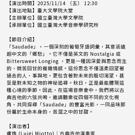
【演出時間】2025/11/14 （五） 12:30
【演出地點】臺大文學院大堂
【主辦單位】國立臺灣大學文學院
【承辦單位】國立臺灣大學音樂學研究所
【節目介紹】
「Saudade」，一個深刻的葡萄牙語詞彙，其意涵遠
超中文的「鄉愁」。它不僅是英文的 Nostalgia 或
Bittersweet Longing ，更是一種因深愛與思念而生
的、微苦回甘的複雜情感。這份思念不僅溫柔回望著
過去的人、事與地，更包含著對未來的殷切渴望，甚
至是對未知之物的神祕追尋。秋日，正是最能體現這
種心境的季節。因此，在這場音樂會中，我們將以古
典吉他的六弦共鳴，邀請聽衆從四個不同的文化視
角，共同探尋「Saudade」的豐富光影，一同品味那
份屬於生命本身的，苦澀之中的甘甜。
【演出者】
盧逸 (Luigi Miotto)｜古典吉他演奏家