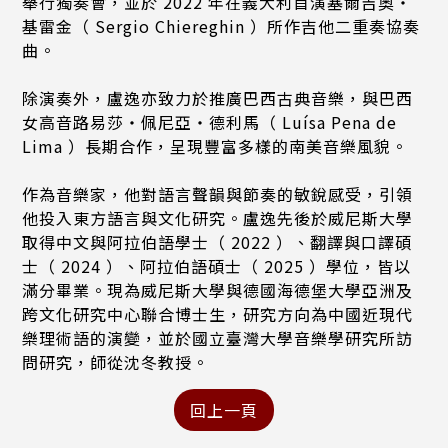
舉行獨奏會，並於 2022 年在義大利首演塞爾吉奧・
基雷金（ Sergio Chiereghin ）所作吉他二重奏協奏
曲。
除演奏外，盧逸亦致力於推廣巴西古典音樂，與巴西
女高音路易莎・佩尼亞・德利馬（ Luísa Pena de
Lima ）長期合作，呈現豐富多樣的南美音樂風貌。
作為音樂家，他對語言聲韻與節奏的敏銳感受，引領
他投入東方語言與文化研究。盧逸先後於威尼斯大學
取得中文與阿拉伯語學士（ 2022 ）、翻譯與口譯碩
士（ 2024 ）、阿拉伯語碩士（ 2025 ）學位，皆以
滿分畢業。現為威尼斯大學與德國海德堡大學亞洲及
跨文化研究中心聯合博士生，研究方向為中國近現代
樂理術語的演變，並於國立臺灣大學音樂學研究所訪
問研究，師從沈冬教授。