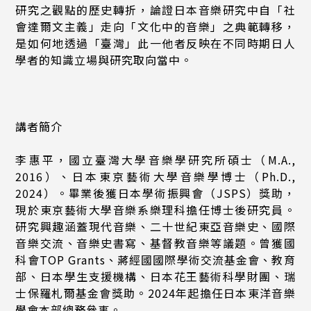
研究之觀點的歷史轉折，論證日本音樂研究中自「社
會達爾文主義」走向「文化中的音樂」之典範轉移，
是如何地透過「臺灣」此一他者反映在不同時期日人
學者的知識立場與研究取向當中。
講者簡介
李惠平，國立臺灣大學音樂學研究所碩士（M.A.,
2016）、日本東京藝術大學音樂學博士（Ph.D.,
2024）。畢業後獲日本學術振興會（JSPS）獎助，
現於東京藝術大學音樂系樂理科擔任博士後研究員。
研究興趣涵蓋現代音樂、二十世紀東亞音樂史、國際
音樂交流、音樂史書寫、基督教音樂等議題。曾獲國
科會TOP Grants、蔣經國國際學術交流基金會、教育
部、日本學生支援機構、日本花王藝術科學財團、瑞
士保羅札爾基金會獎助。2024年起擔任日本東洋音樂
學會本部總務參事。