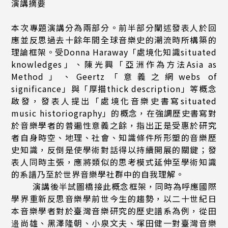
演講摘要
本次專題演講分為兩部分。前半部分闡述發表人於回
應並反思過去十餘年間全球音樂史的潮流時所構築的
理論框架。受Donna Haraway「處境化知識situated
knowledges」、陳光興「亞洲作為方法Asia as
Method」、Geertz「意義之網webs of
significance」與「厚描thick description」等概念
啟發，發表人提出「處境化音樂史書寫situated
music historiography」的概念，在強調歷史書寫對
於音樂學者的普遍性意義之餘，指出正是受惠於研究
者自身時空、地理、社會、知識條件所形塑的音樂歷
史知識，反倒是使學術對話得以持續開展的關鍵；發
表人同時主張，應將類似的思考模式延伸至學術知識
的系譜乃至於世界音樂學社群中的自我理解。
演講後半試圖橋接此概念框架，同時為呼應國際
學界重新反思音樂學前世今生的趨勢，以二十世紀日
本音樂學者對於臺灣音樂研究的歷史譜系為例，從田
邉尚雄、黑澤隆朝、小泉文夫、塚田健一對臺灣音樂