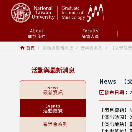
About
Faculty
關於我們
師資人員
首頁
活動與最新消息
音樂會系列
【文學院音
home
navigate_next
navigate_next
navigate_next
活動與最新消息
News
【
News
最新資訊
發布日期：
Events
【節目標題】N
活動總覽
【演出時間】202
音樂會系列
【演出地點】
【主辦單位】