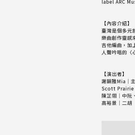
label ARC Mu
【內容介紹】
臺灣是個多元
樂曲創作靈感
吉他編曲，加
人聲吟唱的〈
【演出者】
謝韻雅Mia｜
Scott Prai
陳芷翎｜中阮
高裕景｜二胡