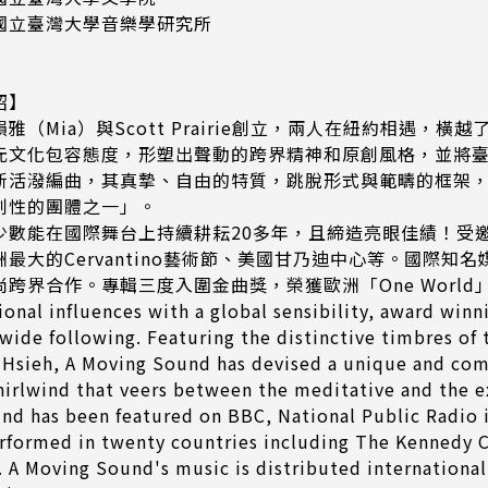
國立臺灣大學音樂學研究所
紹】
雅（Mia）與Scott Prairie創立，兩人在紐約相遇
元文化包容態度，形塑出聲動的跨界精神和原創風格，並將
新活潑編曲，其真摯、自由的特質，跳脫形式與範疇的框架
創性的團體之一」。
少數能在國際舞台上持續耕耘20多年，且締造亮眼佳績！受
最大的Cervantino藝術節、美國甘乃迪中心等。國際知名媒體
跨界合作。專輯三度入圍金曲獎，榮獲歐洲「One Worl
tional influences with a global sensibility, award w
wide following. Featuring the distinctive timbres of
 Hsieh, A Moving Sound has devised a unique and compe
irlwind that veers between the meditative and the ex
nd has been featured on BBC, National Public Radio i
rformed in twenty countries including The Kennedy C
.. A Moving Sound's music is distributed internation