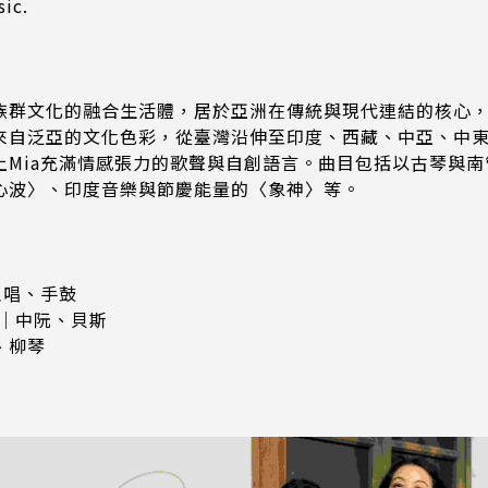
sic.
族群文化的融合生活體，居於亞洲在傳統與現代連結的核心
來自泛亞的文化色彩，從臺灣沿伸至印度、西藏、中亞、中
上Mia充滿情感張力的歌聲與自創語言。曲目包括以古琴與
心波〉、印度音樂與節慶能量的〈象神〉等。
主唱、手鼓
rie｜中阮、貝斯
、柳琴