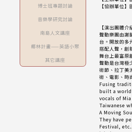
博士班專題討論
【協辦單位】
音樂學研究討論
【演出團體介
南島人文講座
聲動樂團由謝韻
台。開放的多
椰林計畫——英語小聚
搭配人聲，創
舞台上最富原
其它講座
聲動是台灣極
術節、拉丁美洲
術、電影、時尚
Fusing tradi
built a world
vocals of Mia
Taiwanese wh
A Moving Sou
They have pe
Festival, etc