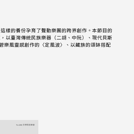
，這樣的養份孕育了聲動樂團的跨界創作。本節目的
東，以臺灣傳統民族樂器（二胡、中阮）、現代貝斯
南管樂風靈感創作的〈定風波〉、以藏族的頌缽搭配