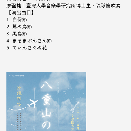
廖聖捷｜臺灣大學音樂學研究所博士生、琉球笛吹奏
【演出曲目】
1. 白保節
2. 鷲ぬ鳥節
3. 黒島節
4. まるまぶんさん節
5. てぃんさぐぬ花