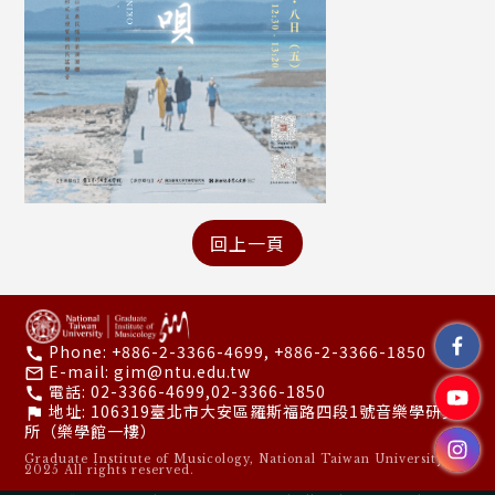
Phone:
+886-2-3366-4699, +886-2-3366-1850
call
E-mail:
gim@ntu.edu.tw
mail_outline
電話:
02-3366-4699,02-3366-1850
call
地址:
106319臺北市大安區羅斯福路四段1號音樂學研究
flag
所（樂學館一樓）
Graduate Institute of Musicology, National Taiwan University ©
2025 All rights reserved.