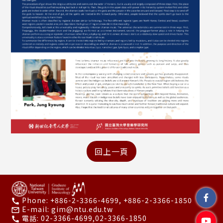
Phone:
+886-2-3366-4699, +886-2-3366-1850
call
E-mail:
gim@ntu.edu.tw
mail_outline
電話:
02-3366-4699,02-3366-1850
call