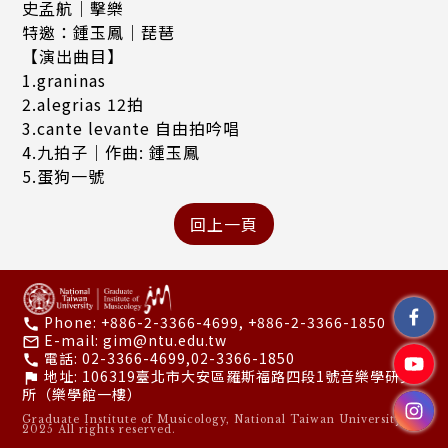
史孟航｜擊樂
特邀：鍾玉鳳｜琵琶
【演出曲目】
1.graninas
2.alegrias 12拍
3.cante levante 自由拍吟唱
4.九拍子｜作曲: 鍾玉鳳
5.蛋狗一號
Phone:
+886-2-3366-4699, +886-2-3366-1850
call
E-mail:
gim@ntu.edu.tw
mail_outline
電話:
02-3366-4699,02-3366-1850
call
地址:
106319臺北市大安區羅斯福路四段1號音樂學研究
flag
所（樂學館一樓）
Graduate Institute of Musicology, National Taiwan University ©
2025 All rights reserved.