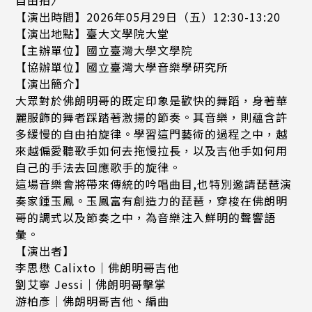
【演出時間】2026年05月29日（五）12:30-13:20
【演出地點】臺大文學院大堂
【主辦單位】國立臺灣大學文學院
【協辦單位】國立臺灣大學音樂學研究所
【演出簡介】
大眾對於佛朗明哥的既定印象是歡快的舞蹈，身著華
麗服飾的舞者踩踏著激揚的節奏。其音樂，則蘊含許
多緩慢的自由拍旋律。學習這門藝術的過程之中，越
來越偏愛聽歌手如何去拖慢拉長，以及吉他手如何用
自己的手法去回應歌手的旋律。
這場音樂會將帶來傳統的吟唱曲目,也特別邀請琵琶演
奏家鍾玉鳳。玉鳳富有創造力的琵琶，穿梭在佛朗明
哥的調式以及節奏之中，為音樂注入鮮明的聲響語
彙。
【演出者】
李思懋 Calixto｜佛朗明哥吉他
劉艾寧 Jessi｜佛朗明哥擊掌
游柏彥｜佛朗明哥吉他、編曲