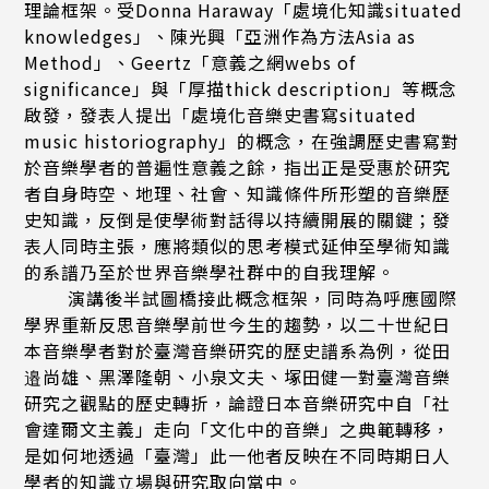
理論框架。受Donna Haraway「處境化知識situated
knowledges」、陳光興「亞洲作為方法Asia as
Method」、Geertz「意義之網webs of
significance」與「厚描thick description」等概念
啟發，發表人提出「處境化音樂史書寫situated
music historiography」的概念，在強調歷史書寫對
於音樂學者的普遍性意義之餘，指出正是受惠於研究
者自身時空、地理、社會、知識條件所形塑的音樂歷
史知識，反倒是使學術對話得以持續開展的關鍵；發
表人同時主張，應將類似的思考模式延伸至學術知識
的系譜乃至於世界音樂學社群中的自我理解。
演講後半試圖橋接此概念框架，同時為呼應國際
學界重新反思音樂學前世今生的趨勢，以二十世紀日
本音樂學者對於臺灣音樂研究的歷史譜系為例，從田
邉尚雄、黑澤隆朝、小泉文夫、塚田健一對臺灣音樂
研究之觀點的歷史轉折，論證日本音樂研究中自「社
會達爾文主義」走向「文化中的音樂」之典範轉移，
是如何地透過「臺灣」此一他者反映在不同時期日人
學者的知識立場與研究取向當中。