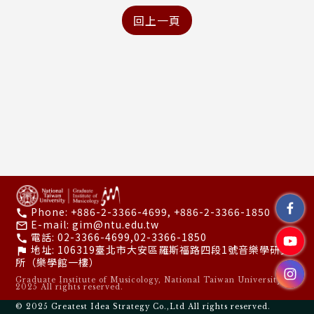
Phone:
+886-2-3366-4699, +886-2-3366-1850
call
E-mail:
gim@ntu.edu.tw
mail_outline
電話:
02-3366-4699,02-3366-1850
call
地址:
106319臺北市大安區羅斯福路四段1號音樂學研究
flag
所（樂學館一樓）
Graduate Institute of Musicology, National Taiwan University ©
2025 All rights reserved.
© 2025
Greatest Idea Strategy Co.,Ltd
All rights reserved.