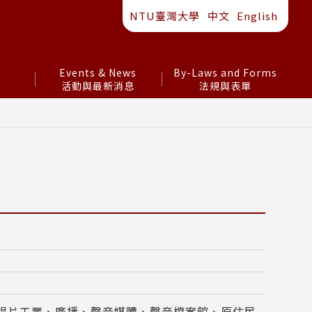
NTU臺灣大學
中文
English
s
Events & News
By-Laws and Forms
活動與最新消息
法規與表單
唱片工業、廣播、聲音媒體、聲音檔案館、原住民