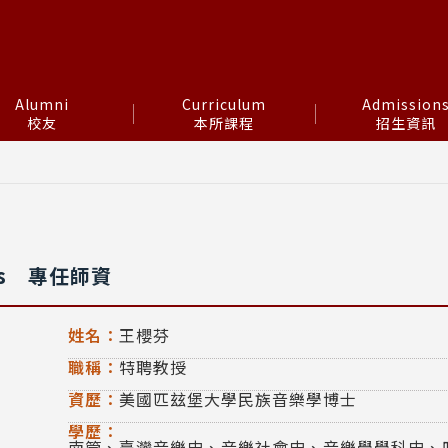
Alumni
Curriculum
Admission
校友
本所課程
招生資訊
s
專任師資
姓名：
王櫻芬
職稱：
特聘教授
資歷：
美國匹玆堡大學民族音樂學博士
學歷：
南管、臺灣音樂史、音樂社會史、音樂學學科史、