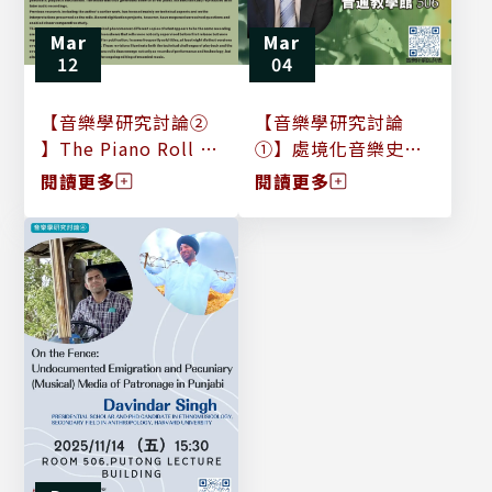
Mar
Mar
12
04
【音樂學研究討論②
【音樂學研究討論
】The Piano Roll as
①】處境化音樂史書
the Oldest
寫： 以二十世紀日本
閱讀更多
閱讀更多
Document of the
學者臺灣音樂研究中
Editing of
的典範轉移為例
Recorded Music