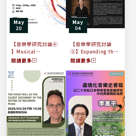
May
May
20
04
【音樂學研究討論④
【音樂學研究討論
】Musical
③】Expanding the
Appearnace in
Boundaries of
閱讀更多
閱讀更多
Korean Shamanism
Pansori through
Contemporary
Creative Practice