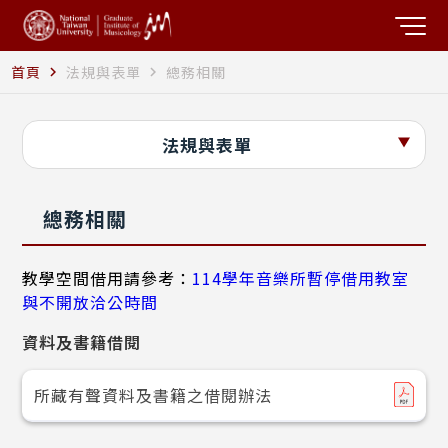
首頁
法規與表單
總務相關
navigate_next
navigate_next
法規與表單
總務相關
教學空間借用請參考：
114學年音樂所暫停借用教室
與不開放洽公時間
資料及書籍借閱
所藏有聲資料及書籍之借閱辦法