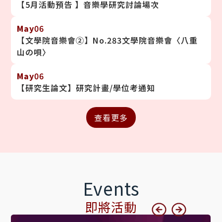
【5月活動預告 】音樂學研究討論場次
May
06
【文學院音樂會②】No.283文學院音樂會〈八重
山の唄〉
May
06
【研究生論文】研究計畫/學位考通知
Events
即將活動