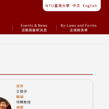
NTU臺灣大學
中文
English
s
Events & News
By-Laws and Forms
活動與最新消息
法規與表單
首頁
王櫻芬
職稱
特聘教授
學歷