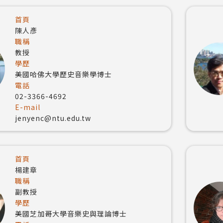
首頁
陳人彥
職稱
教授
學歷
美國哈佛大學歷史音樂學博士
電話
02-3366-4692
E-mail
jenyenc@ntu.edu.tw
首頁
楊建章
職稱
副教授
學歷
美國芝加哥大學音樂史與理論博士