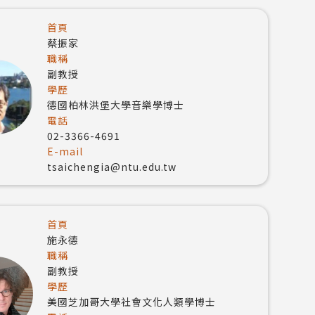
首頁
蔡振家
職稱
副教授
學歷
德國柏林洪堡大學音樂學博士
電話
02-3366-4691
E-mail
tsaichengia@ntu.edu.tw
首頁
施永德
職稱
副教授
學歷
美國芝加哥大學社會文化人類學博士