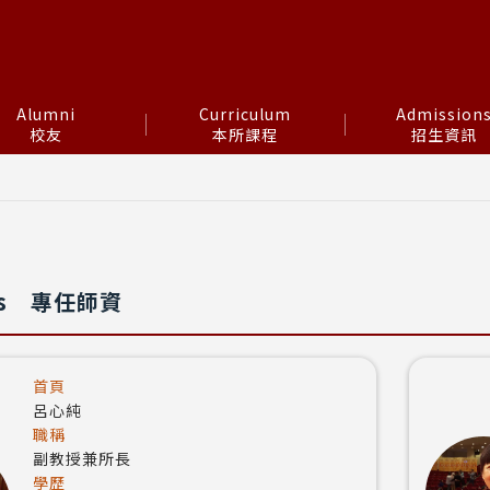
Alumni
Curriculum
Admission
校友
本所課程
招生資訊
s
專任師資
首頁
呂心純
職稱
副教授兼所長
學歷