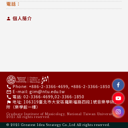
電話：
個人簡介
Phone:
+886-2-3366-4699, +886-2-3366-1850
call
E-mail:
gim@ntu.edu.tw
mail_outline
電話:
02-3366-4699,02-3366-1850
call
地址:
106319臺北市大安區羅斯福路四段1號音樂學研究
flag
所（樂學館一樓）
Graduate Institute of Musicology, National Taiwan University ©
2025 All rights reserved.
© 2025
Greatest Idea Strategy Co.,Ltd
All rights reserved.