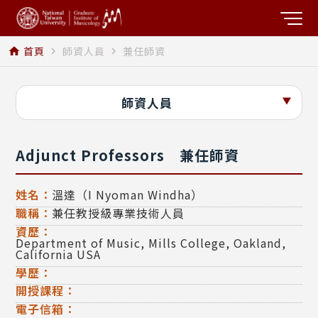
首頁
師資人員
兼任師資
home
navigate_next
navigate_next
師資人員
Adjunct Professors
兼任師資
姓名：
溫達（I Nyoman Windha）
職稱：
兼任教授級專業技術人員
資歷：
Department of Music, Mills College, Oakland,
California USA
學歷：
開授課程：
電子信箱：